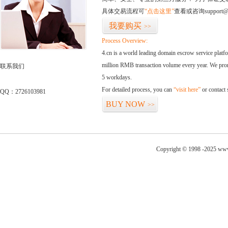
具体交易流程可
“点击这里”
查看或咨询support@
我要购买
>>
Process Overview:
4.cn is a world leading domain escrow service plat
million RMB transaction volume every year. We promi
联系我们
5 workdays.
For detailed process, you can
“visit here”
or contact
QQ：2726103981
BUY NOW
>>
Copyright © 1998 -2025 www