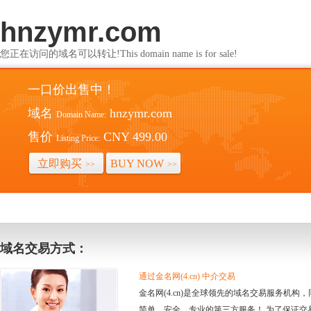
hnzymr.com
您正在访问的域名可以转让!This domain name is for sale!
一口价出售中！
域名
hnzymr.com
Domain Name:
售价
CNY 499.00
Listing Price:
立即购买
BUY NOW
>>
>>
域名交易方式：
通过金名网(4.cn) 中介交易
金名网(4.cn)是全球领先的域名交易服务机
简单、安全、专业的第三方服务！ 为了保证交